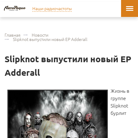
Наши радиочастоты
Главная
Новости
Slipknot выпустили новый EP Adderall
Slipknot выпустили новый EP
Adderall
Жизнь в
группе
Slipknot
бурлит