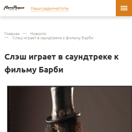
Наши радиочастоты
Главная
Новости
Слэш играет в саундтреке к фильму Барби
Слэш играет в саундтреке к
фильму Барби