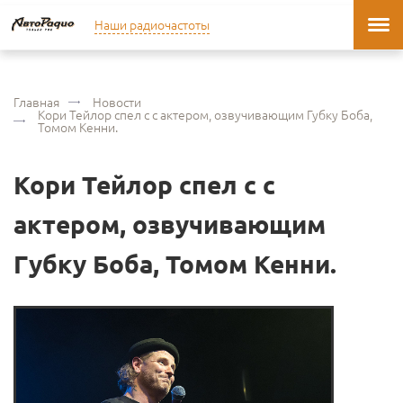
Наши радиочастоты
Главная
Новости
Кори Тейлор спел с с актером, озвучивающим Губку Боба,
Томом Кенни.
Кори Тейлор спел с с
актером, озвучивающим
Губку Боба, Томом Кенни.