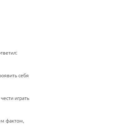
ответил:
роявить себя
чести играть
ем фактом,