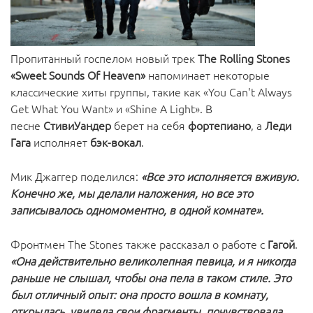
Пропитанный госпелом новый трек
The Rolling Stones
«Sweet Sounds Of Heaven»
напоминает некоторые
классические хиты группы, такие как «You Can't Always
Get What You Want» и «Shine A Light». В
песне
СтивиУандер
берет на себя
фортепиано
, а
Леди
Гага
исполняет
бэк-вокал
.
Мик Джаггер поделился:
«Все это исполняется вживую.
Конечно же, мы делали наложения, но все это
записывалось одномоментно, в одной комнате».
Фронтмен The Stones также рассказал о работе с
Гагой
.
«Она действительно великолепная певица, и я никогда
раньше не слышал, чтобы она пела в таком стиле. Это
был отличный опыт: она просто вошла в комнату,
открылась, увидела свои фрагменты, почувствовала