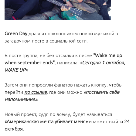
Green Day
дразнят поклонником новой музыкой в
загадочном посте в социальной сети.
В посте группа, не без отcылки к песне
"Wake me up
when september ends"
, написала:
«Сегодня 1 октября,
WAKE UP»
.
Затем они попросили фанатов нажать кнопку, чтобы
перейти
по ссылке
, где они можно
«поставить себе
напоминание»
.
Новый проект, судя по всему, будет называться
«Американская мечта убивает меня»
и может выйти
24
октября
.