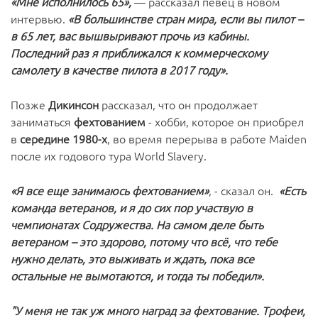
«Мне исполнилось 65»,
— рассказал певец в новом
интервью.
«В большинстве стран мира, если вы пилот –
в 65 лет, вас вышвыривают прочь из кабины.
Последний раз я приближался к коммерческому
самолету в качестве пилота в 2017 году».
Позже
Дикинсон
рассказал, что он продолжает
заниматься
фехтованием
- хобби, которое он приобрел
в
середине 1980-х
, во время перерыва в работе Maiden
после их годового тура World Slavery.
«Я все еще занимаюсь фехтованием»
, - сказал он.
«Есть
команда ветеранов, и я до сих пор участвую в
чемпионатах Содружества. На самом деле быть
ветераном – это здорово, потому что всё, что тебе
нужно делать, это выживать и ждать, пока все
остальные не вымотаются, и тогда ты победил».
"У меня не так уж много наград за фехтование. Трофеи,