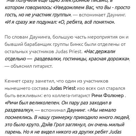
котором говорилось: «Уведомляем Вас, что Вы - просто
гость, но не участник группы»
, — вспоминает Даунинг.
«И я сразу же подумал: «О, ребята, всё понятно».
По словам Даунинга, большую часть мероприятия он и
бывший барабанщик группы Бинкс были отделены от
остальных участников Judas Priest.
«Нас держали
отдельно — раздевалки, гостиницы, красная дорожка»
,
— объяснил гитарист.
Кеннет сразу заметил, что один из участников
нынешнего состава
Judas Priest
изо всех сил старался
быть вежливым: его коллега-гитарист
Ричи Фолкнер
.
«Ричи был великолепен. Он пару раз заходил в
раздевалку»
, — вспоминал
Даунинг
. «
Мы немало
посмеялись. В нашу гримерку приходило много людей,
это было круто. Дэйв Грол заглянул, он очень милый
парень. Но я не видел никого из других ребят Judas