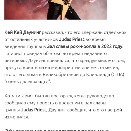
Кей Кей Даунинг
рассказал, что его «держали отдельно»
от остальных участников
Judas Priest
во время
введения группы в
Зал славы рок-н-ролла в 2022 году
.
Гитарист поведал об этом во время недавнего
интервью. Даунинг признался, что «раздумывал» о том,
присутствовать ли на мероприятии или нет, отметив,
что от его дома в Великобритании до Кливленда (США)
"очень далеко» идти".
Хотя гитарист был «в восторге», когда руководство
сообщило ему новость о введении в зал славы
группы
Judas Priest
, Даунинг сообщил, что его настрой
изменился.
"Мы получили еще одно электронное письмо, в