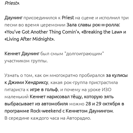
Priest»
.
Даунинг
присоединился к
Priest
на сцене и исполнил три
песни во время церемонии
Зала славы рок-н-ролла:
«You’ve Got Another Thing Comin’», «Breaking the Law» и
«Living After Midnight».
Кеннет Даунинг
был смым "долгоиграющим"
участником группы.
Узнать о том, как он многократно пробирался
за кулисы
к Джими Хендриксу
, какая рок-группа пристрастила
гитариста к
игре в гольф
, и почему на уроке ИЗО
маленький
Кеннет нарисовал тёщу, которую зять
выбрасывает из автомобиля
можно
28 и 29 октября в
программе Rock-weekend с Кеннетом Даунингом
.
В середине каждого часа на Авторадио.