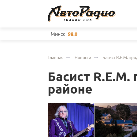
Минск
98.0
Главная
Новости
Басист R.E.M. пр
Басист R.E.M.
районе