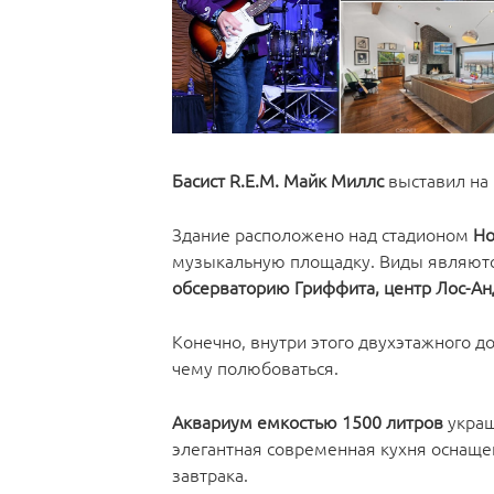
Басист R.E.M. Майк Миллс
выставил на
Здание расположено над стадионом
Ho
музыкальную площадку. Виды являютс
обсерваторию Гриффита, центр Лос-Ан
Конечно, внутри этого двухэтажного 
чему полюбоваться.
Аквариум емкостью 1500 литров
украш
элегантная современная кухня оснаще
завтрака.