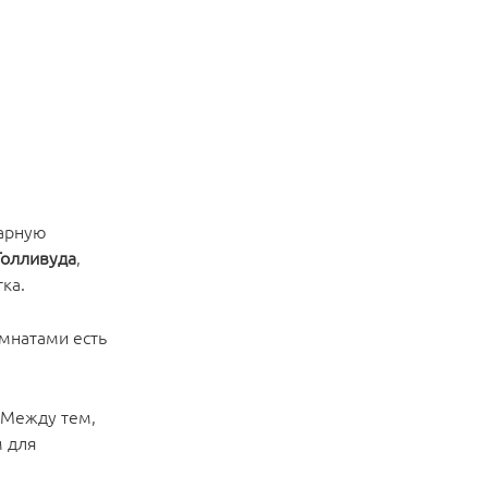
дарную
Голливуда
,
ка.
мнатами есть
 Между тем,
м для