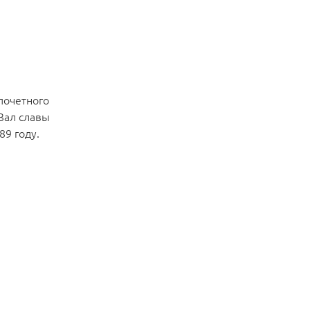
 почетного
Зал славы
89 году.