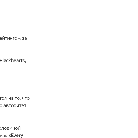
ейтингом за
lackhearts,
ря на то, что
о авторитет
половиной
 как
«Every