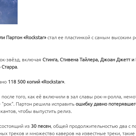
и Партон «Rockstar»
стал ее пластинкой с самым высоким р
рок-звёзд, включая
Стинга, Стивена Тайлера, Джоан Джетт и B
 Старра
.
ано
118 500 копий «Rockstar»
.
после того, как её включили в зал славы рок-н-ролла, немот
ле "рок". Партон решила исправить
ошибку давно потерявшег
кантов, чтобы выпустить релиз.
 состоящий из
30 песен
, общей продолжительностью два с 
ьных треков и множество каверов на известные треки, такие