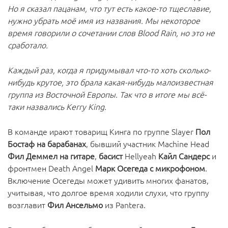
Но я сказал пацанам, что тут есть какое-то тщеславие,
нужно убрать моё имя из названия. Мы некоторое
время говорили о сочетании слов Blood Rain, но это не
сработало.
Каждый раз, когда я придумывал что-то хоть сколько-
нибудь крутое, это брала какая-нибудь малоизвестная
группа из Восточной Европы. Так что в итоге мы всё-
таки назвались Kerry King.
В команде ирают товарищ Кинга по группе Slayer
Пол
Бостаф на барабанах
, бывший участник Machine Head
Фил Деммел на гитаре
,
басист
Hellyeah
Кайл Сандерс
и
фронтмен Death Angel
Марк Осегеда с микрофоном
.
Включение Осегеды может удивить многих фанатов,
учитывая, что долгое время ходили слухи, что группу
возглавит
Фил Ансельмо
из Pantera.