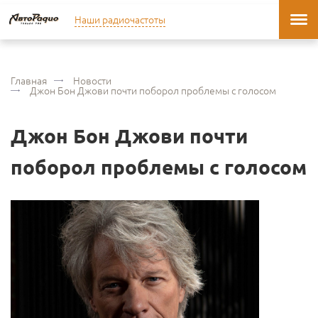
Наши радиочастоты
Главная
Новости
Джон Бон Джови почти поборол проблемы с голосом
Джон Бон Джови почти
поборол проблемы с голосом