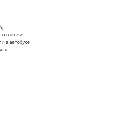
я,
то в моей
ли в автобусе
вых