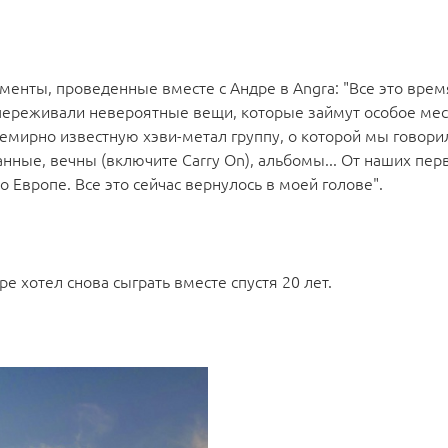
енты, проведенные вместе с Андре в Angra: "Все это врем
переживали невероятные вещи, которые займут особое мес
семирно известную хэви-метал группу, о которой мы говори
анные, вечны (включите Carry On), альбомы... От наших пер
 Европе. Все это сейчас вернулось в моей голове".
е хотел снова сыграть вместе спустя 20 лет.