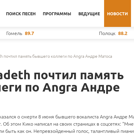
ПОИСК ПЕСЕН
ПРОГРАММЫ
ВЕДУЩИЕ
НОВОСТИ
Гомель
Полоцк
89.7
88.2
th почтил память бывшего коллеги по Angra Андре Матоса
adeth почтил память
еги по Angra Андре
азался о смерти 8 июня бывшего вокалиста Angra Андре Ма
 Об этом Кико написал на своих страницах в соцсетях: "Мне
и быть как он. Непревзойденный голос, талантливый пиани