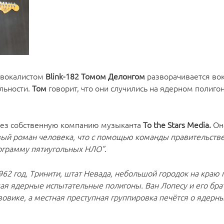
 вокалистом
Blink-182 Томом Делонгом
разворачивается вок
альности.
Том
говорит, что они случились на ядерном полиго
ез собственную компанию музыканта
To the Stars Media.
Он
ый роман человека, что с помощью команды правительств
рограмму пятиугольных НЛО"
.
962 год, Тринити, штат Невада, небольшой городок на краю 
ая ядерные испытательные полигоны. Ван Лопесу и его бра
зовике, а местная преступная группировка печётся о ядерн