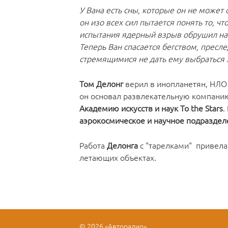
У Вана есть сны, которые он не может 
он изо всех сил пытается понять то, 
испытания ядерный взрыв обрушил на Т
Теперь Ван спасается бегством, прес
стремящимися не дать ему выбраться
Том Делонг
верил в инопланетян, НЛО 
он основал развлекательную компан
Академию искусств и наук To the Stars
.
аэрокосмическое и научное подразде
Работа
Делонга
с "тарелками" привел
летающих объектах.
© 2026 «Авторадио»