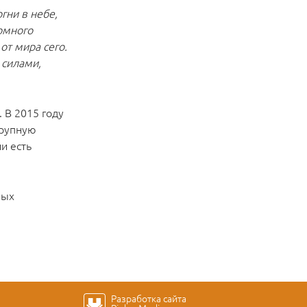
гни в небе,
омного
от мира сего.
 силами,
. В 2015 году
крупную
и есть
ных
Разработка сайта