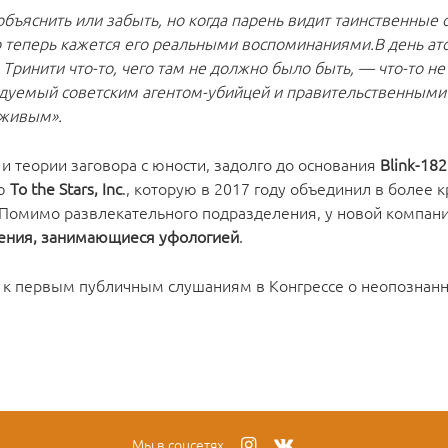
объяснить или забыть, но когда парень видит таинственные о
что теперь кажется его реальными воспоминаниями.
В день ат
ринити что-то, чего там не должно было быть, — что-то не 
ледуемый советским агентом-убийцей и правительственными
 живым».
и теории заговора с юности, задолго до основания
Blink-182
ию
To the Stars, Inc
., которую в 2017 году объединил в более 
 Помимо развлекательного подразделения, у новой компани
ления, занимающиеся уфологией
.
а к первым публичным слушаниям в Конгрессе о неопознан
Мы в соцсетях