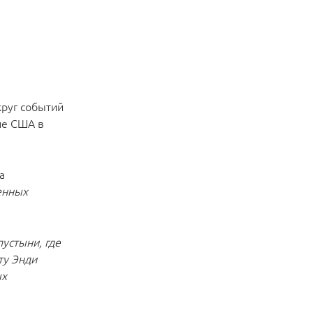
руг событий
не США в
а
енных
пустыни, где
ту Энди
ых