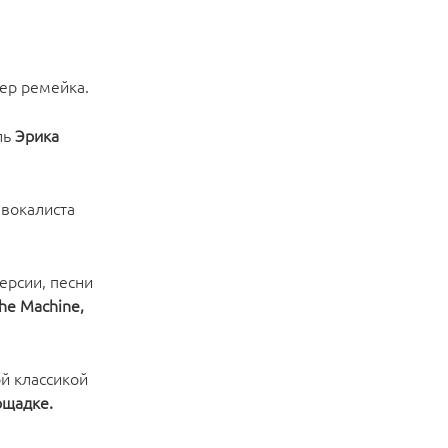
ер ремейка.
ль
Эрика
 вокалиста
ерсии, песни
The Machine,
й классикой
ощадке.