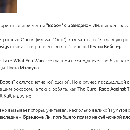
т оригинальной ленты
"Ворон" с Брэндоном Ли
, вышел трейл
игравший Оно в фильме "Оно") возьмет на себя главную ро
wigs
появится в роли его возлюбленной
Шелли Вебстер
.
ей
Take What You Want
, созданной в сотрудничестве бывшего
зды
Поста Мэлоуна
.
"Ворон"
с альтернативной сценой. Но в случае предыдущей в
вшим рокером, а такие ребята, как
The Cure, Rage Against 
ll Kult
и другие.
вно вызывает споры, учитывая, насколько великой культово
с наследием
Брэндона Ли, погибшего прямо на съёмочной пл