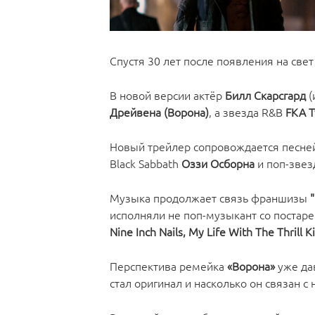
Спустя 30 лет после появления на све
В новой версии актёр
Билл Скарсгард
(
Дрейвена (Ворона)
, а звезда R&B
FKA T
Новый трейлер сопровождается песн
Black Sabbath
Оззи Осборна
и поп-зве
Музыка продолжает связь франшизы
исполняли не поп-музыкант со постаре
Nine Inch Nails, My Life With The Thrill Ki
Перспектива ремейка
«Ворона»
уже да
стал оригинал и насколько он связан 