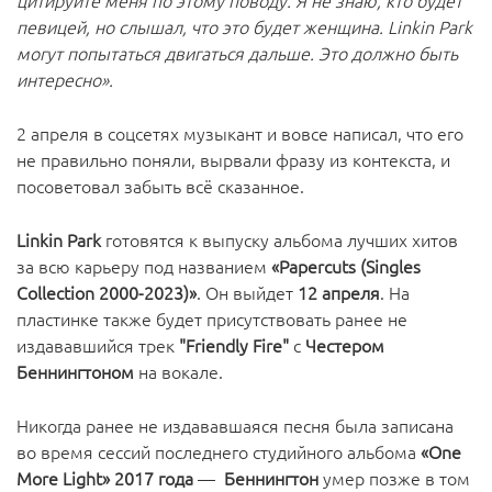
цитируйте меня по этому поводу. Я не знаю, кто будет
певицей, но слышал, что это будет женщина. Linkin Park
могут попытаться двигаться дальше. Это должно быть
интересно».
2 апреля в соцсетях музыкант и вовсе написал, что его
не правильно поняли, вырвали фразу из контекста, и
посоветовал забыть всё сказанное.
Linkin Park
готовятся к выпуску альбома лучших хитов
за всю карьеру под названием
«Papercuts (Singles
Collection 2000-2023)»
. Он выйдет
12 апреля
. На
пластинке также будет присутствовать ранее не
издававшийся трек
"Friendly Fire"
с
Честером
Беннингтоном
на вокале.
Никогда ранее не издававшаяся песня была записана
во время сессий последнего студийного альбома
«One
More Light» 2017 года
—
Беннингтон
умер позже в том