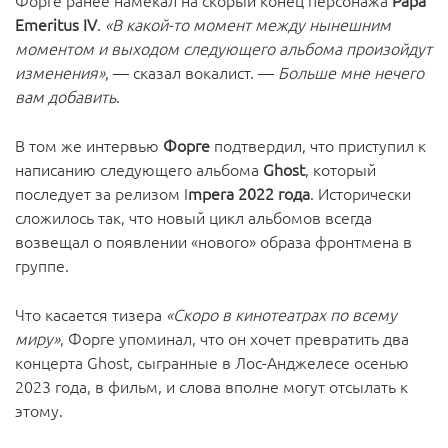
Форге ранее намекал на скорый конец персонажа
Papa
Emeritus IV
.
«В какой-то момент между нынешним
моментом и выходом следующего альбома произойдут
изменения»
, — сказал вокалист. —
Больше мне нечего
вам добавить
.
В том же интервью
Форге
подтвердил, что приступил к
написанию следующего альбома
Ghost
, который
последует за релизом I
mpera 2022 года
. Исторически
сложилось так, что новый цикл альбомов всегда
возвещал о появлении «нового» образа фронтмена в
группе.
Что касается тизера
«Скоро в кинотеатрах по всему
миру»
, Форге упоминал, что он хочет превратить два
концерта Ghost, сыгранные в Лос-Анджелесе осенью
2023 года, в фильм, и слова вполне могут отсылать к
этому.