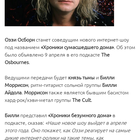
Оззи Осборн
станет соведущим нового интернет-шоу
под названием
«Хроники сумасшедшего дома»
. Об этом
было объявлено 9 апреля в его подкасте
The
Osbournes
.
Ведущими передачи будет
князь тьмы
и
Билли
Моррисон
, ритм-гитарист сольной группы
Билли
Айдола
.
Моррисон
также является бывшим басистом
хард-рок/хэви-метал группы
The Cult
.
Билли
представил
«Хроники безумного дома»
в
подкасте, сказав:
«Наше новое шоу выйдет в апреле
этого года. Оно покажет, как Оззи реагирует на самые
дикие интернет-ролики на такие темы, как