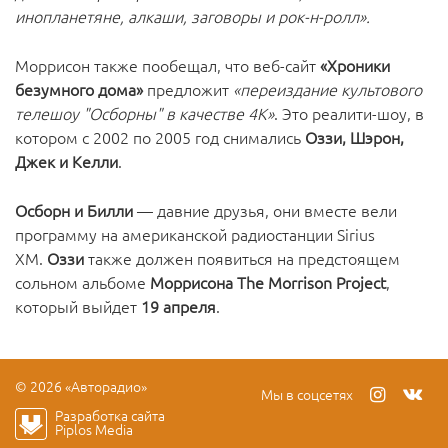
инопланетяне, алкаши, заговоры и рок-н-ролл».
Моррисон также пообещал, что веб-сайт
«Хроники
безумного дома»
предложит
«переиздание культового
телешоу "Осборны" в качестве 4K»
. Это реалити-шоу, в
котором с 2002 по 2005 год снимались
Оззи, Шэрон,
Джек и Келли
.
Осборн и Билли
— давние друзья, они вместе вели
программу на американской радиостанции Sirius
XM.
Оззи
также должен появиться на предстоящем
сольном альбоме
Моррисона
The Morrison Project
,
который выйдет
19 апреля
.
© 2026 «Авторадио»
Мы в соцсетях
Разработка сайта
Piplos Media