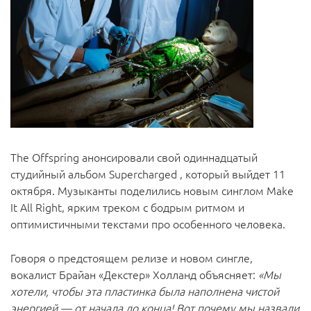
The Offspring анонсировали свой одиннадцатый
студийный альбом Supercharged , который выйдет 11
октября. Музыканты поделились новым синглом Make
It All Right, ярким треком с бодрым ритмом и
оптимистичными текстами про особенного человека.
Говоря о предстоящем релизе и новом сингле,
вокалист Брайан «Декстер» Холланд объясняет:
«Мы
хотели, чтобы эта пластинка была наполнена чистой
энергией — от начала до конца! Вот почему мы назвали