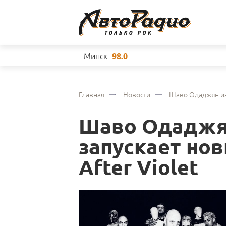
Минск
98.0
Главная
Новости
Шаво Одаджян из 
Шаво Одаджян
запускает нов
After Violet