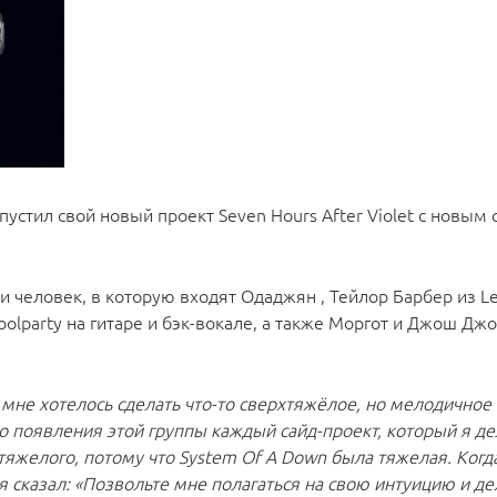
устил свой новый проект Seven Hours After Violet с новым
и человек, в которую входят Одаджян , Тейлор Барбер из Lef
oolparty на гитаре и бэк-вокале, а также Моргот и Джош Дж
 мне хотелось сделать что-то сверхтяжёлое, но мелодичное 
о появления этой группы каждый сайд-проект, который я де
 тяжелого, потому что System Of A Down была тяжелая. Ког
 я сказал: «Позвольте мне полагаться на свою интуицию и дел