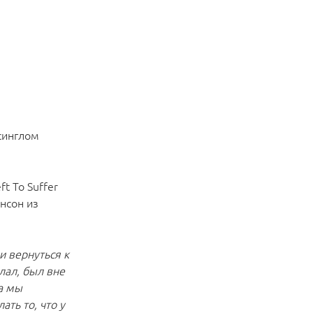
 синглом
t To Suffer
онсон из
и вернуться к
лал, был вне
да мы
ать то, что у