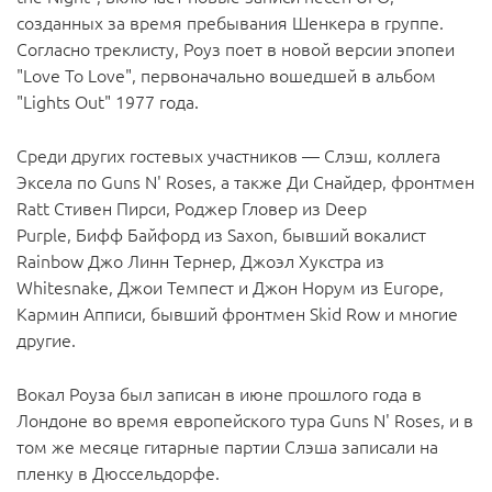
созданных за время пребывания Шенкера в группе.
Согласно треклисту, Роуз поет в новой версии эпопеи
"Love To Love", первоначально вошедшей в альбом
"Lights Out" 1977 года.
Cреди других гостевых участников — Слэш, коллега
Эксела по Guns N' Roses, а также Ди Снайдер, фронтмен
Ratt Стивен Пирси, Роджер Гловер из Deep
Purple, Бифф Байфорд из Saxon, бывший вокалист
Rainbow Джо Линн Тернер, Джоэл Хукстра из
Whitesnake, Джои Темпест и Джон Норум из Europe,
Кармин Апписи, бывший фронтмен Skid Row и многие
другие.
Вокал Роуза был записан в июне прошлого года в
Лондоне во время европейского тура Guns N' Roses, и в
том же месяце гитарные партии Слэша записали на
пленку в Дюссельдорфе.