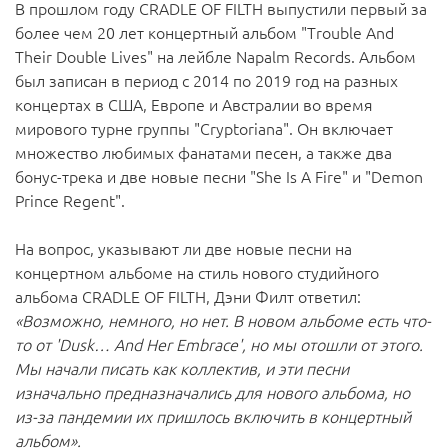
В прошлом году CRADLE OF FILTH выпустили первый за
более чем 20 лет концертный альбом "Trouble And
Their Double Lives" на лейбле Napalm Records. Альбом
был записан в период с 2014 по 2019 год на разных
концертах в США, Европе и Австралии во время
мирового турне группы "Cryptoriana". Он включает
множество любимых фанатами песен, а также два
бонус-трека и две новые песни "She Is A Fire" и "Demon
Prince Regent".
На вопрос, указывают ли две новые песни на
концертном альбоме на стиль нового студийного
альбома CRADLE OF FILTH, Дэни Филт ответил:
«Возможно, немного, но нет. В новом альбоме есть что-
то от 'Dusk… And Her Embrace', но мы отошли от этого.
Мы начали писать как коллектив, и эти песни
изначально предназначались для нового альбома, но
из-за пандемии их пришлось включить в концертный
альбом».