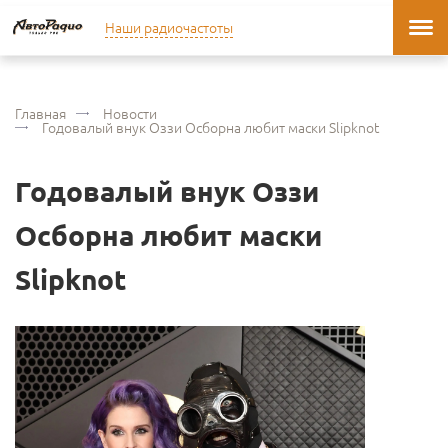
Наши радиочастоты
Главная
Новости
Годовалый внук Оззи Осборна любит маски Slipknot
Годовалый внук Оззи
Осборна любит маски
Slipknot