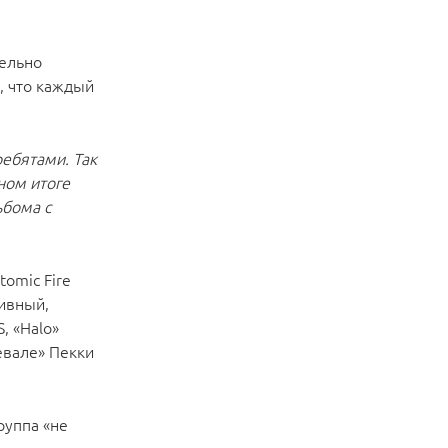
тельно
, что каждый
ребятами. Так
чном итоге
ьбома с
omic Fire
сивный,
, «Halo»
евале» Пекки
руппа «не