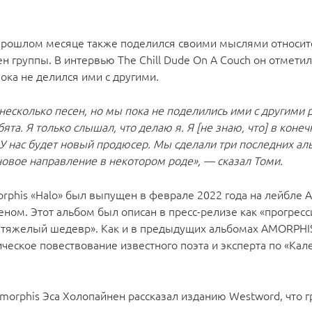
 прошлом месяце также поделился своими мыслями относи
 группы. В интервью The Chill Dude On A Couch он отметил
пока не делился ими с другими.
 несколько песен, но мы пока не поделились ими с другими 
ята. Я только слышал, что делаю я. Я [не знаю, что] в коне
 У нас будет новый продюсер. Мы сделали три последних ал
 новое направление в некотором роде», — сказал Томи.
his «Halo» был выпущен в феврале 2022 года на лейбле At
ном. Этот альбом был описан в пресс-релизе как «прогрес
тяжелый шедевр». Как и в предыдущих альбомах AMORPHIS
ическое повествование известного поэта и эксперта по «Кал
Amorphis Эса Холопайнен рассказал изданию Westword, что г