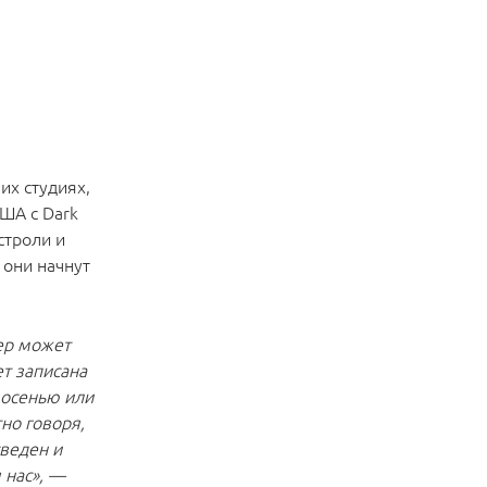
их студиях,
США с Dark
строли и
 они начнут
сер может
ет записана
 осенью или
тно говоря,
сведен и
 нас», —