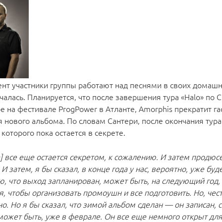
ент участники группы работают над песнями в своих домашн
алась. Планируется, что после завершения тура «Halo» по 
бре на фестивале ProgPower в Атланте, Amorphis прекратит га
я нового альбома. По словам Сантери, после окончания тура
которого пока остается в секрете.
а] все еще остается секретом, к сожалению. И затем продю
И затем, я бы сказал, в конце года у нас, вероятно, уже буд
ю, что выход запланирован, может быть, на следующий год,
я, чтобы организовать промоушн и все подготовить. Но, чес
о. Но я бы сказал, что зимой альбом сделан — он записан, 
 может быть, уже в феврале. Он все еще немного открыт для