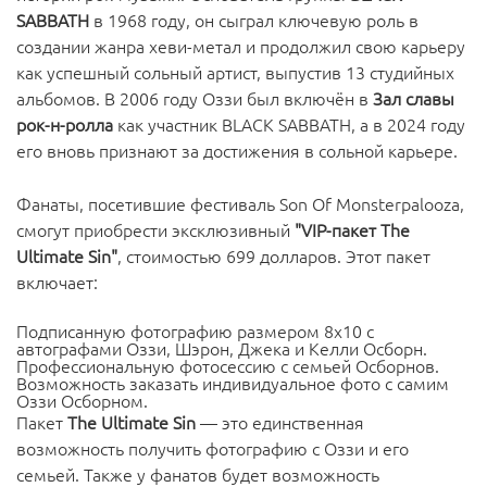
SABBATH
в 1968 году, он сыграл ключевую роль в
создании жанра хеви-метал и продолжил свою карьеру
как успешный сольный артист, выпустив 13 студийных
альбомов. В 2006 году Оззи был включён в
Зал славы
рок-н-ролла
как участник BLACK SABBATH, а в 2024 году
его вновь признают за достижения в сольной карьере.
Фанаты, посетившие фестиваль Son Of Monsterpalooza,
смогут приобрести эксклюзивный
"VIP-пакет The
Ultimate Sin"
, стоимостью 699 долларов. Этот пакет
включает:
Подписанную фотографию размером 8x10 с
автографами Оззи, Шэрон, Джека и Келли Осборн.
Профессиональную фотосессию с семьей Осборнов.
Возможность заказать индивидуальное фото с самим
Оззи Осборном.
Пакет
The Ultimate Sin
— это единственная
возможность получить фотографию с Оззи и его
семьей. Также у фанатов будет возможность