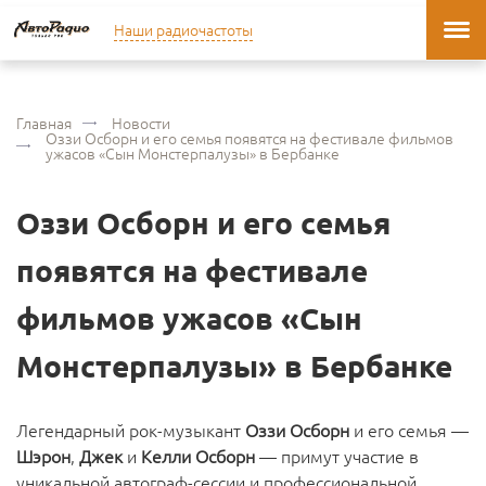
Наши радиочастоты
Главная
Новости
Оззи Осборн и его семья появятся на фестивале фильмов
ужасов «Сын Монстерпалузы» в Бербанке
Оззи Осборн и его семья
появятся на фестивале
фильмов ужасов «Сын
Монстерпалузы» в Бербанке
Легендарный рок-музыкант
Оззи Осборн
и его семья —
Шэрон
,
Джек
и
Келли Осборн
— примут участие в
уникальной автограф-сессии и профессиональной