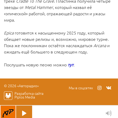
треке
Cradle To The Grave
. Пластинка получила четыре
звезды от
Metal Hammer
, который назвал её
«эпической» работой, отражающей радости и ужасы
мира.
Epica
готовится к насыщенному 2025 году, который
обещает новые релизы и, возможно, мировое турне.
Пока же поклонникам остаётся наслаждаться
Arcana
и
ожидать ещё большего в следующем году.
Послушать новую песню можно
тут
.
© 2026 «Авторадио»
Мы в соцсетях
Разработка сайта
Piplos Media