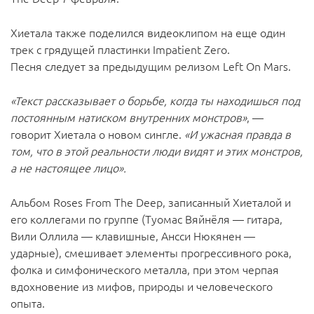
Хиетала также поделился видеоклипом на еще один
трек с грядущей пластинки Impatient Zero.
Песня следует за предыдущим релизом Left On Mars.
«Текст рассказывает о борьбе, когда ты находишься под
постоянным натиском внутренних монстров»
, —
говорит Хиетала о новом сингле.
«И ужасная правда в
том, что в этой реальности люди видят и этих монстров,
а не настоящее лицо».
Альбом Roses From The Deep, записанный Хиеталой и
его коллегами по группе (Туомас Вяйнёля — гитара,
Вили Оллила — клавишные, Ансси Нюкянен —
ударные), смешивает элементы прогрессивного рока,
фолка и симфонического металла, при этом черпая
вдохновение из мифов, природы и человеческого
опыта.