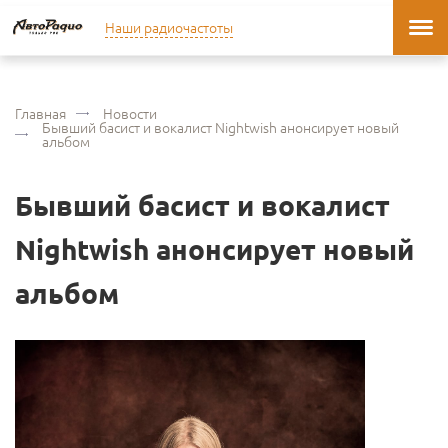
Наши радиочастоты
Главная
Новости
Бывший басист и вокалист Nightwish анонсирует новый
альбом
Бывший басист и вокалист
Nightwish анонсирует новый
альбом