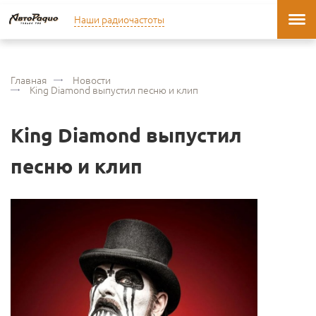
Наши радиочастоты
Главная
Новости
King Diamond выпустил песню и клип
King Diamond выпустил
песню и клип