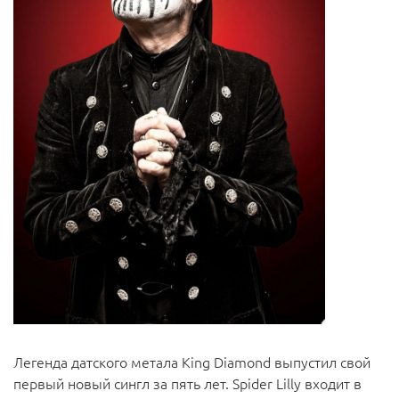
Легенда датского метала King Diamond выпустил свой
первый новый сингл за пять лет. Spider Lilly входит в