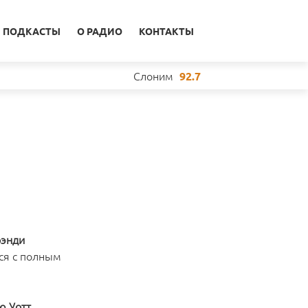
ПОДКАСТЫ
О РАДИО
КОНТАКТЫ
Слоним
92.7
энди
ься с полным
ю Уотт
,