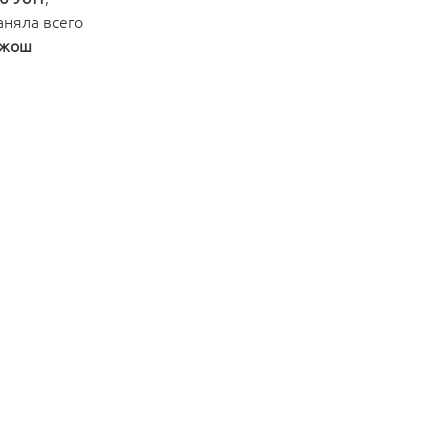
аняла всего
жош