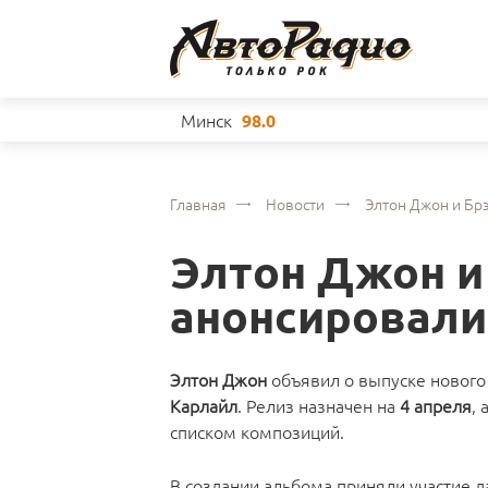
Минск
98.0
Главная
Новости
Элтон Джон и Бр
Элтон Джон и
анонсировали
Элтон Джон
объявил о выпуске новог
Карлайл
. Релиз назначен на
4 апреля
,
списком композиций.
В создании альбома приняли участие д