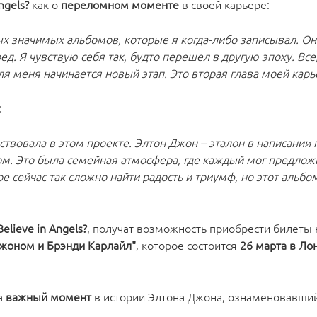
ngels?
как о
переломном моменте
в своей карьере:
ых значимых альбомов, которые я когда-либо записывал. Он
ед. Я чувствую себя так, будто перешел в другую эпоху. Все
для меня начинается новый этап. Это вторая глава моей карь
:
аствовала в этом проекте. Элтон Джон – эталон в написании 
м. Это была семейная атмосфера, где каждый мог предложи
ре сейчас так сложно найти радость и триумф, но этот альбо
elieve in Angels?
, получат возможность приобрести билеты 
Джоном и Брэнди Карлайл"
, которое состоится
26 марта в Ло
 а
важный момент
в истории Элтона Джона, ознаменовавши