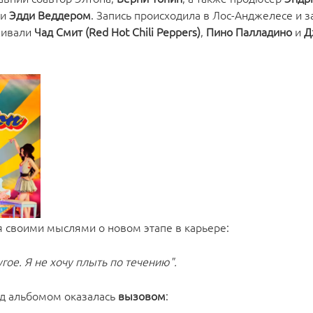
и
Эдди Веддером
. Запись происходила в Лос-Анджелесе и з
живали
Чад Смит (Red Hot Chili Peppers)
,
Пино Палладино
и
Д
 своими мыслями о новом этапе в карьере:
угое. Я не хочу плыть по течению".
ад альбомом оказалась
вызовом
: