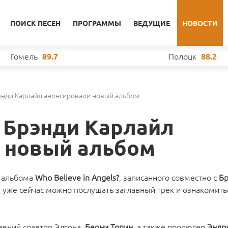
ПОИСК ПЕСЕН
ПРОГРАММЫ
ВЕДУЩИЕ
НОВОСТИ
Гомель
Полоцк
89.7
88.2
энди Карлайл анонсировали новый альбом
 Брэнди Карлайл
 новый альбом
о альбома
Who Believe in Angels?
, записанного совместно с
Бр
 а уже сейчас можно послушать заглавный трек и ознакомит
авний соавтор Элтона,
Берни Топин
, а также продюсер
Эндр