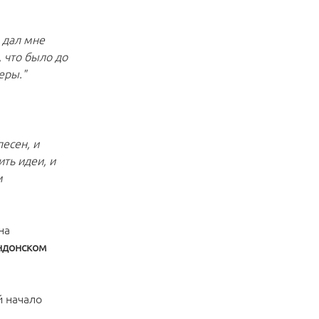
 дал мне
, что было до
еры."
песен, и
ть идеи, и
м
на
ндонском
й начало