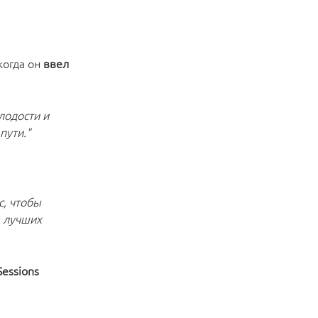
 когда он
ввел
лодости и
пути."
с, чтобы
з лучших
essions