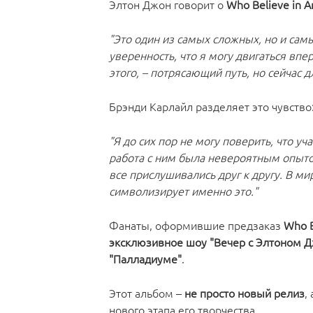
Элтон Джон говорит о
Who Believe in A
"Это один из самых сложных, но и сам
уверенность, что я могу двигаться впер
этого, – потрясающий путь, но сейчас 
Брэнди Карлайл разделяет это чувство
"Я до сих пор не могу поверить, что уч
работа с ним была невероятным опыто
все прислушивались друг к другу. В ми
символизирует именно это."
Фанаты, оформившие предзаказ
Who B
эксклюзивное шоу "Вечер с Элтоном 
"Палладиуме"
.
Этот альбом –
не просто новый релиз
,
нового этапа его творчества.