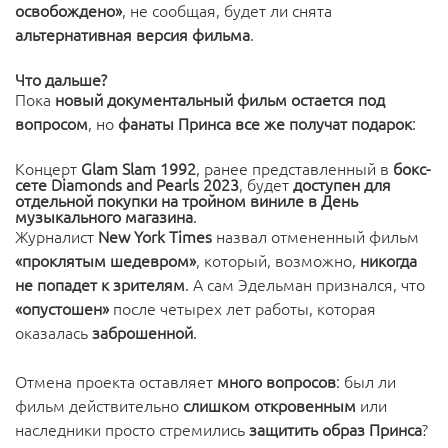
освобождено»
, не сообщая, будет ли снята
альтернативная версия фильма
.
Что дальше?
Пока
новый документальный фильм остается под
вопросом
, но
фанаты Принса все же получат подарок
:
Концерт
Glam Slam 1992
, ранее представленный в
бокс-
сете Diamonds and Pearls 2023
, будет
доступен для
отдельной покупки на тройном виниле в День
музыкального магазина
.
Журналист
New York Times
назвал отмененный фильм
«проклятым шедевром»
, который, возможно,
никогда
не попадет к зрителям
. А сам Эдельман признался, что
«опустошен»
после четырех лет работы, которая
оказалась
заброшенной
.
Отмена проекта оставляет
много вопросов
: был ли
фильм действительно
слишком откровенным
или
наследники просто стремились
защитить образ Принса
?