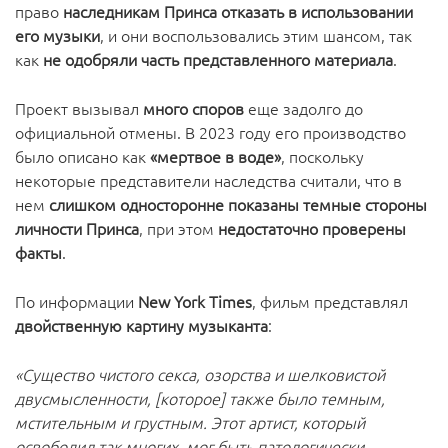
право
наследникам Принса отказать в использовании
его музыки
, и они воспользовались этим шансом, так
как
не одобряли часть представленного материала
.
Проект вызывал
много споров
еще задолго до
официальной отмены. В 2023 году его производство
было описано как
«мертвое в воде»
, поскольку
некоторые представители наследства считали, что в
нем
слишком односторонне показаны темные стороны
личности Принса
, при этом
недостаточно проверены
факты
.
По информации
New York Times
, фильм представлял
двойственную картину музыканта
:
«Существо чистого секса, озорства и шелковистой
двусмысленности, [которое] также было темным,
мстительным и грустным. Этот артист, который
освободил так многих, мог быть патологически