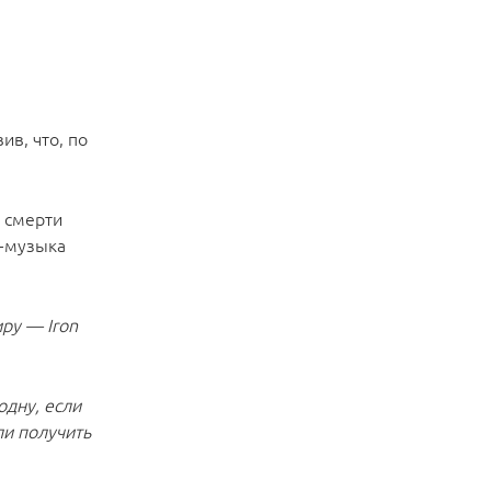
в, что, по
 смерти
к-музыка
иру — Iron
одну, если
ли получить