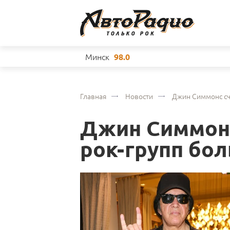
Минск
98.0
Главная
Новости
Джин Симмонс счи
Джин Симмонс
рок-групп бо