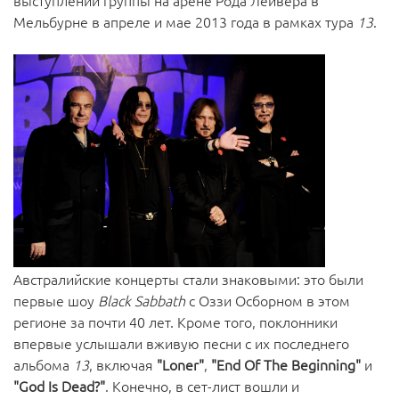
выступлений группы на арене Рода Лейвера в
Мельбурне в апреле и мае 2013 года в рамках тура
13
.
Австралийские концерты стали знаковыми: это были
первые шоу
Black Sabbath
с Оззи Осборном в этом
регионе за почти 40 лет. Кроме того, поклонники
впервые услышали вживую песни с их последнего
альбома
13
, включая
"Loner"
,
"End Of The Beginning"
и
"God Is Dead?"
. Конечно, в сет-лист вошли и