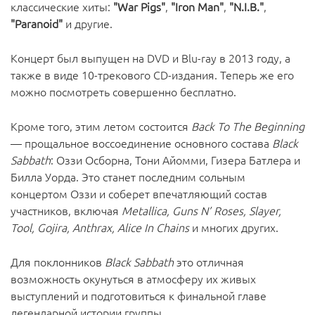
классические хиты:
"War Pigs"
,
"Iron Man"
,
"N.I.B."
,
"Paranoid"
и другие.
Концерт был выпущен на DVD и Blu-ray в 2013 году, а
также в виде 10-трекового CD-издания. Теперь же его
можно посмотреть совершенно бесплатно.
Кроме того, этим летом состоится
Back To The Beginning
— прощальное воссоединение основного состава
Black
Sabbath
: Оззи Осборна, Тони Айомми, Гизера Батлера и
Билла Уорда. Это станет последним сольным
концертом Оззи и соберет впечатляющий состав
участников, включая
Metallica, Guns N’ Roses, Slayer,
Tool, Gojira, Anthrax, Alice In Chains
и многих других.
Для поклонников
Black Sabbath
это отличная
возможность окунуться в атмосферу их живых
выступлений и подготовиться к финальной главе
легендарной истории группы.