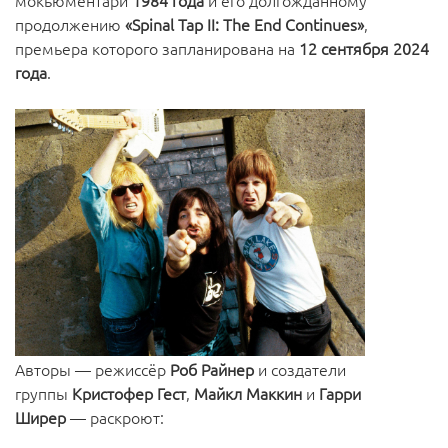
мокьюментари
1984 года
и его долгожданному
продолжению
«Spinal Tap II: The End Continues»
,
премьера которого запланирована на
12 сентября 2024
года
.
Авторы — режиссёр
Роб Райнер
и создатели
группы
Кристофер Гест
,
Майкл Маккин
и
Гарри
Ширер
— раскроют: