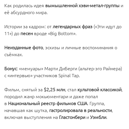
Как родилась идея
вымышленной хэви-метал-группы
и
её абсурдного мира.
Истории за кадром: от
легендарных фраз
(«Эти идут до
11») до
песен
вроде «Big Bottom».
Неизданные фото
, эскизы и личные воспоминания о
съёмках.
Бонус
: «мемуары» Марти ДиБерги (альтер-эго Райнера)
с «интервью» участников Spinal Tap.
Фильм, снятый за
$2,25 млн
, стал
культовой классикой
,
породил жанр мокьюментари и даже попал
в
Национальный реестр фильмов США
. Группа,
начавшая как шутка,
гастролировала в реальности
,
включая выступления на
Гластонбери
и
Уэмбли
.