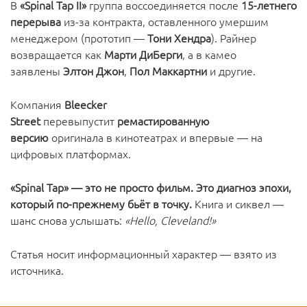
В
«Spinal Tap II»
группа воссоединяется после
15-летнего
перерыва
из-за контракта, оставленного умершим
менеджером (прототип —
Тони Хендра
). Райнер
возвращается как
Марти ДиБерги
, а в камео
заявлены
Элтон Джон
,
Пол Маккартни
и другие.
Компания
Bleecker
Street
перевыпустит
ремастированную
версию
оригинала в кинотеатрах и впервые — на
цифровых платформах.
«Spinal Tap» — это не просто фильм. Это диагноз эпохи,
который по-прежнему бьёт в точку.
Книга и сиквел —
шанс снова услышать:
«Hello, Cleveland!»
Статья носит информационный характер — взято из
источника.