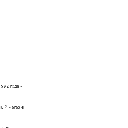
992 года «
ный магазин,
он не