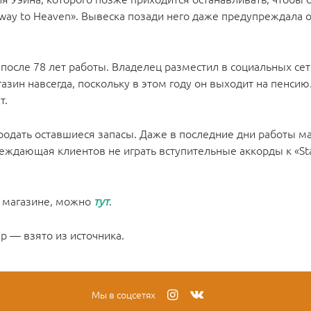
irway to Heaven». Вывеска позади него даже предупреждала о 
 после 78 лет работы. Владелец разместил в социальных се
газин навсегда, поскольку в этом году он выходит на пенси
т.
продать оставшиеся запасы. Даже в последние дни работы м
реждающая клиентов не играть вступительные аккорды к «Sta
в магазине, можно
тут
.
ер — взято из
источника
.
Мы в соцсетях