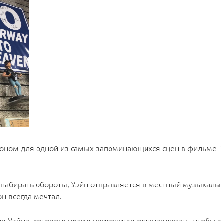
оном для одной из самых запоминающихся сцен в фильме 1
 набирать обороты, Уэйн отправляется в местный музыкаль
он всегда мечтал.
я Уэйна, которого позже приходится останавливать, чтобы 