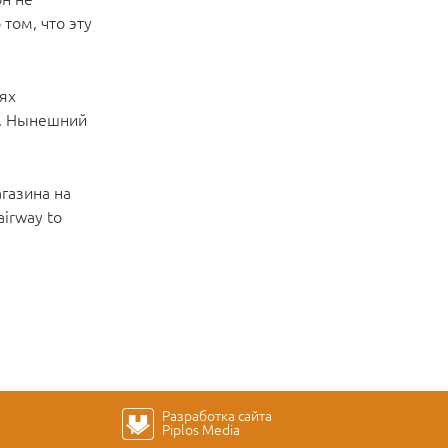
том, что эту
тях
ю. Нынешний
агазина на
irway to
Разработка сайта
Piplos Media