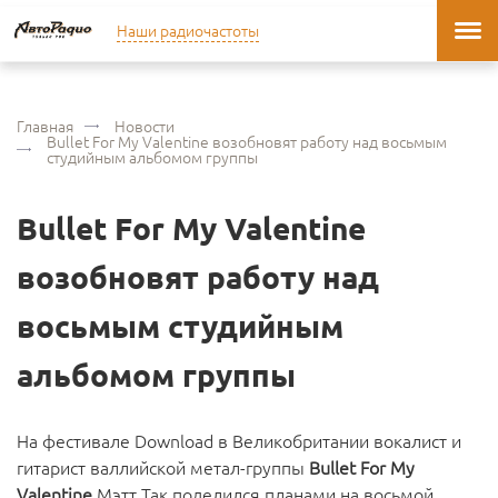
Наши радиочастоты
Главная
Новости
Bullet For My Valentine возобновят работу над восьмым
студийным альбомом группы
Bullet For My Valentine
возобновят работу над
восьмым студийным
альбомом группы
На фестивале Download в Великобритании вокалист и
гитарист валлийской метал-группы
Bullet For My
Valentine
Мэтт Так поделился планами на восьмой