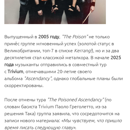
Выпущенный в
2005 году
,
"The Poison"
не только
принёс группе мгновенный успех (золотой статус в
Великобритании, топ-7 в списке
Kerrang!
), но и за два
десятилетия стал классикой металкора. В начале
2025
года
музыканты отправились в совместный тур
с
Trivium
, отмечавшими 20-летие своего
альбома
"Ascendancy"
, однако глобальные планы были
скорректированы.
После отмены тура
"The Poisoned Ascendancy"
(по
словам басиста Trivium Паоло Греголетто, из-за
решения Така) группа заявила, что сосредоточится на
записи нового материала:
«Мы чувствуем, что пришло
время писать следующую главу»
.