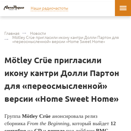
Наши радиочастоты
Главная
Новости
Мötley Сrüe пригласили икону кантри Долли Партон для
«переосмысленной» версии «Home Sweet Home»
Мötley Сrüe пригласили
икону кантри Долли Партон
для «переосмысленной»
версии «Home Sweet Home»
Группа
Mötley Crüe
анонсировала релиз
сборника
From the Beginning
, который выйдет
12
сентября
на
CD
и
виниле
под лейблом
BMG
.