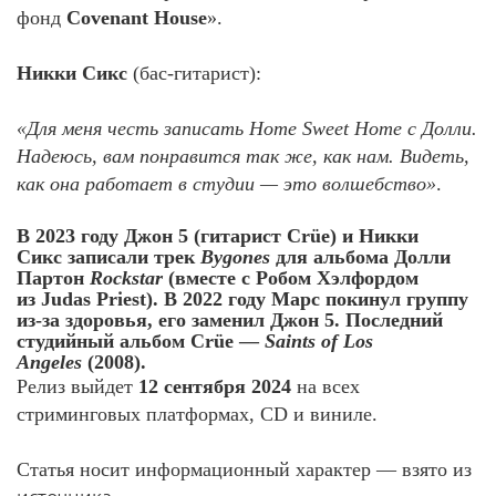
фонд
Covenant House
».
Никки Сикс
(бас-гитарист):
«Для меня честь записать
Home Sweet Home
с Долли.
Надеюсь, вам понравится так же, как нам. Видеть,
как она работает в студии — это волшебство»
.
В 2023 году
Джон 5
(гитарист Crüe) и
Никки
Сикс
записали трек
Bygones
для альбома Долли
Партон
Rockstar
(вместе с Робом Хэлфордом
из
Judas Priest
). В 2022 году
Марс
покинул группу
из-за здоровья, его заменил
Джон 5
. Последний
студийный альбом Crüe —
Saints of Los
Angeles
(2008).
Релиз выйдет
12 сентября 2024
на всех
стриминговых платформах, CD и виниле.
Статья носит информационный характер — взято из
источника,