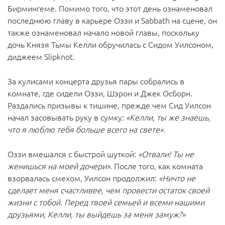
Бирмингеме. Помимо того, что этот день ознаменовал
последнюю главу в карьере Оззи и Sabbath на сцене, он
также ознаменовал начало новой главы, поскольку
дочь Князя Тьмы Келли обручилась с Сидом Уилсоном,
диджеем Slipknot.
За кулисами концерта друзья пары собрались в
комнате, где сидели Оззи, Шэрон и Джек Осборн.
Раздались призывы к тишине, прежде чем Сид Уилсон
начал засовывать руку в сумку:
«Келли, ты же знаешь,
что я люблю тебя больше всего на свете».
Оззи вмешался с быстрой шуткой:
«Отвали! Ты не
женишься на моей дочери».
После того, как комната
взорвалась смехом, Уилсон продолжил:
«Ничто не
сделает меня счастливее, чем провести остаток своей
жизни с тобой. Перед твоей семьей и всеми нашими
друзьями, Келли, ты выйдешь за меня замуж?»