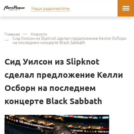
Наши радиочастоты
Главная
Новости
Сид Уилсон из Slipknot сделал предложение Келли Осборн
на последнем концерте Black Sabbath
Сид Уилсон из Slipknot
сделал предложение Келли
Осборн на последнем
концерте Black Sabbath