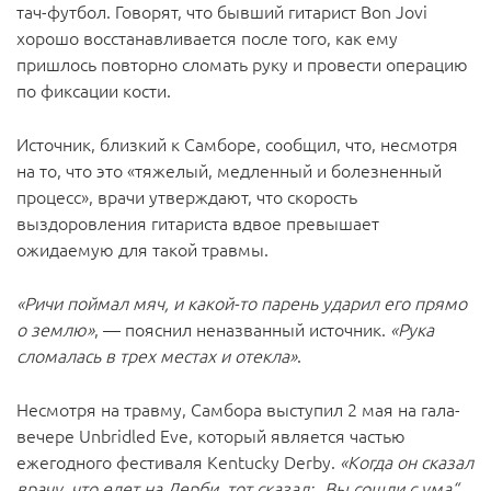
тач-футбол. Говорят, что бывший гитарист Bon Jovi
хорошо восстанавливается после того, как ему
пришлось повторно сломать руку и провести операцию
по фиксации кости.
Источник, близкий к Самборе, сообщил, что, несмотря
на то, что это «тяжелый, медленный и болезненный
процесс», врачи утверждают, что скорость
выздоровления гитариста вдвое превышает
ожидаемую для такой травмы.
«Ричи поймал мяч, и какой-то парень ударил его прямо
о землю»
, — пояснил неназванный источник.
«Рука
сломалась в трех местах и отекла»
.
Несмотря на травму, Самбора выступил 2 мая на гала-
вечере Unbridled Eve, который является частью
ежегодного фестиваля Kentucky Derby.
«Когда он сказал
врачу, что едет на Дерби, тот сказал: „Вы сошли с ума“.