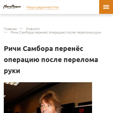
Наши радиочастоты
Главная
Новости
Ричи Самбора перенёс операцию после перелома руки
Ричи Самбора перенёс
операцию после перелома
руки