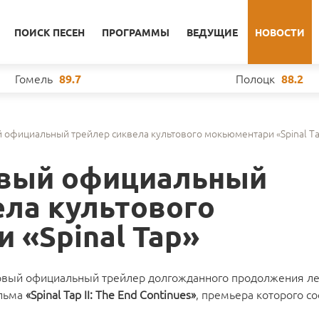
ПОИСК ПЕСЕН
ПРОГРАММЫ
ВЕДУЩИЕ
НОВОСТИ
Гомель
Полоцк
89.7
88.2
 официальный трейлер сиквела культового мокьюментари «Spinal T
рвый официальный
ела культового
 «Spinal Tap»
рвый официальный трейлер долгожданного продолжения ле
льма
«Spinal Tap II: The End Continues»
, премьера которого с