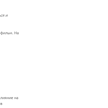
ся и
 фильм. На
влияние на
 в