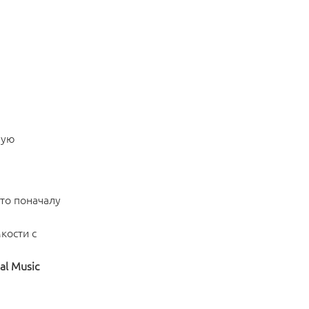
ную
то поначалу
кости с
al Music