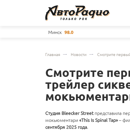
Минск
98.0
Главная
Новости
Смотрите первый
Смотрите пе
трейлер сикв
мокьюментари
Студия Bleecker Street
представила пе
мокьюментари
«This Is Spinal Tap»
– фи
сентября 2025 года
.