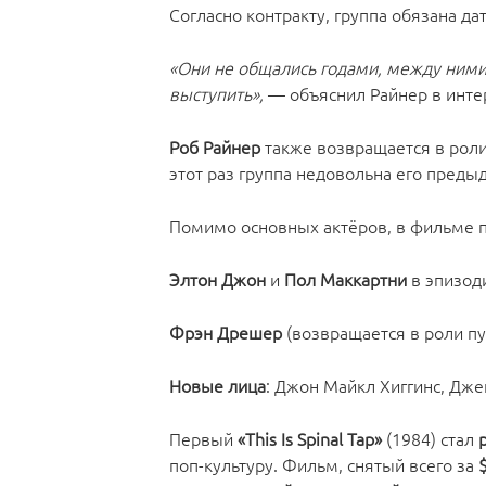
Согласно контракту, группа обязана да
«Они не общались годами, между ними 
выступить»,
— объяснил Райнер в инт
Роб Райнер
также возвращается в рол
этот раз группа недовольна его преды
Помимо основных актёров, в фильме п
Элтон Джон
и
Пол Маккартни
в эпизод
Фрэн Дрешер
(возвращается в роли п
Новые лица
: Джон Майкл Хиггинс, Дже
Первый
«This Is Spinal Tap»
(1984) стал
поп-культуру. Фильм, снятый всего за