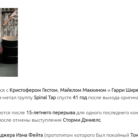
ся с
Кристофером Гестом
,
Майклом Маккином
и
Гарри Шир
-метал группу
Spinal Tap
спустя
41 год
после выхода оригина
ются после
15-летнего перерыва
для одного последнего ко
и после отмены выступления
Сторми Дэниелс
.
еджера Иэна Фейта
(прототипом которого был покойный
То