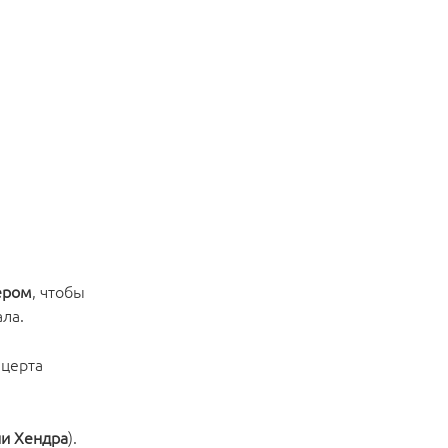
ером
, чтобы
ла.
нцерта
ни Хендра
).