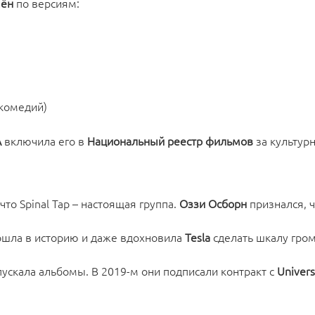
мён
по версиям:
комедий)
А
включила его в
Национальный реестр фильмов
за культур
 что Spinal Tap – настоящая группа.
Оззи Осборн
признался, ч
шла в историю и даже вдохновила
Tesla
сделать шкалу гром
ускала альбомы. В 2019-м они подписали контракт с
Univers