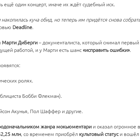
ть ещё один концерт, иначе их ждёт судебный иск.
накопилась куча обид, но теперь им придётся снова собрать
ервью
Deadline
.
и
Марти ДиБерги
– документалиста, который снимал первый
дущей работой, и у Марти есть шанс
«исправить ошибки»
.
оявятся:
ических ролях.
ублициста Бобби Флекман).
йсон Акунья, Пол Шаффер и другие.
родоначальником жанра мокьюментари
и оказал огромное 
$2,25 млн
, со временем приобрёл
культовый статус
и вошёл