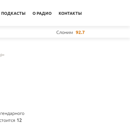
ПОДКАСТЫ
О РАДИО
КОНТАКТЫ
Слоним
92.7
ap»
гендарного
остоится
12