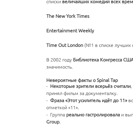
списки
величайших комедий всех вре
The New York Times
Entertainment Weekly
Time Out London
(№1 в списке лучших 
В 2002 году
Библиотека Конгресса СШ
значимость.
Невероятные факты о Spinal Tap
-
Некоторые зрители всерьёз считали
,
принял фильм за документалку.
-
Фраза «Этот усилитель идёт до 11»
во
отметкой «11».
- Группа
реально гастролировала
и вып
Group
.