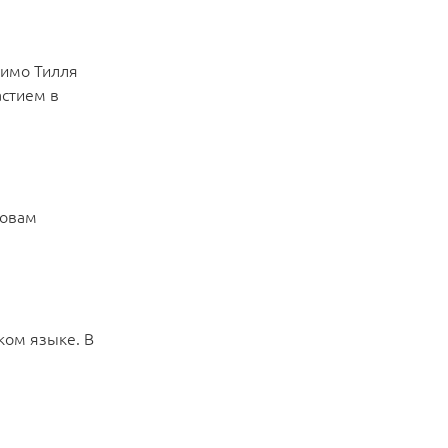
мимо Тилля
астием в
ловам
ском языке. В