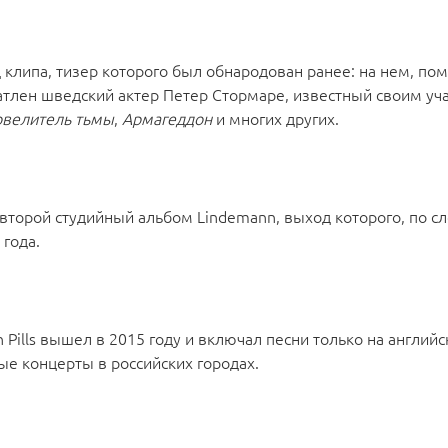
 клипа, тизер которого был обнародован ранее: на нем, по
атлен шведский актер Петер Стормаре, известный своим уч
овелитель тьмы
,
Армагеддон
и многих других.
второй студийный альбом Lindemann, выход которого, по с
 года.
 Pills вышел в 2015 году и включал песни только на англий
е концерты в российских городах.