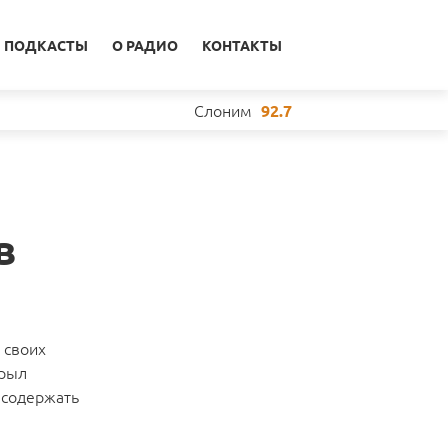
ПОДКАСТЫ
О РАДИО
КОНТАКТЫ
Слоним
92.7
в
 своих
крыл
т содержать