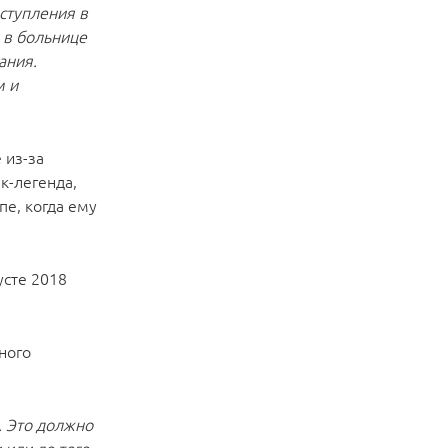
ступления в
 в больнице
ания.
м и
 из-за
к-легенда,
пе, когда ему
усте 2018
ного
. Это должно