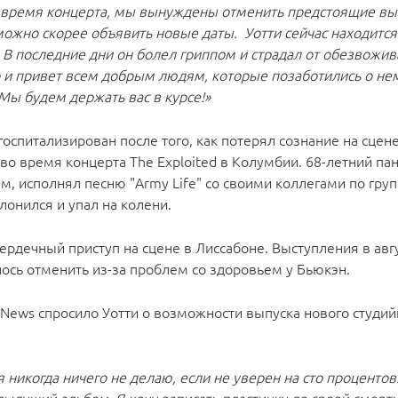
о время концерта, мы вынуждены отменить предстоящие вы
можно скорее объявить новые даты. Уотти сейчас находится
В последние дни он болел гриппом и страдал от обезвожив
о и привет всем добрым людям, которые позаботились о не
ы будем держать вас в курсе!»
госпитализирован после того, как потерял сознание на сцене
во время концерта The Exploited в Колумбии. 68-летний пан
м, исполнял песню "Army Life" со своими коллегами по груп
клонился и упал на колени.
ердечный приступ на сцене в Лиссабоне. Выступления в авг
лось отменить из-за проблем со здоровьем у Бьюкэн.
 News спросило Уотти о возможности выпуска нового студий
 никогда ничего не делаю, если не уверен на сто процентов