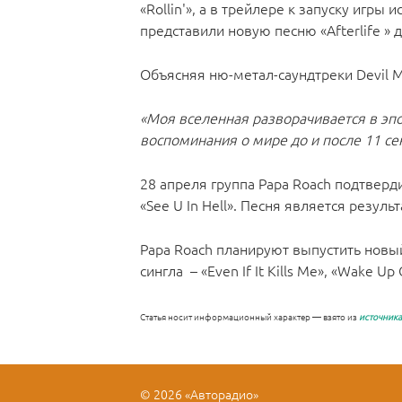
«Rollin'», а в трейлере к запуску игры 
представили новую песню «Afterlife » 
Объясняя ню-метал-саундтреки Devil M
«Моя вселенная разворачивается в эпох
воспоминания о мире до и после 11 се
28 апреля группа Papa Roach подтверд
«See U In Hell». Песня является резул
Papa Roach планируют выпустить новый
сингла – «Even If It Kills Me», «Wake Up 
Статья носит информационный характер — взято из
источника
© 2026 «Авторадио»