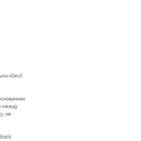
ма «Devil
основанная
л между
у, не
izkit