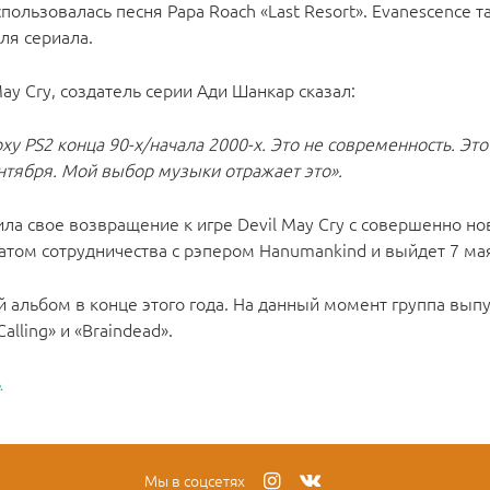
использовалась песня Papa Roach «Last Resort». Evanescence 
для сериала.
ay Cry, создатель серии Ади Шанкар сказал:
у PS2 конца 90-х/начала 2000-х. Это не современность. Эт
нтября. Мой выбор музыки отражает это».
ила свое возвращение к игре Devil May Cry с совершенно н
ьтатом сотрудничества с рэпером Hanumankind и выйдет 7 ма
 альбом в конце этого года. На данный момент группа выпу
Calling» и «Braindead».
.
Мы в соцсетях