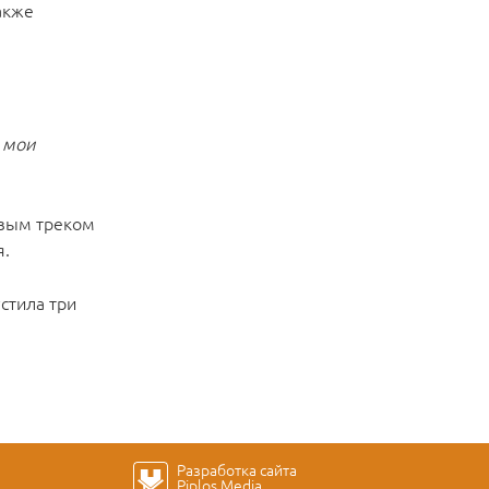
также
о мои
овым треком
я.
стила три
Разработка сайта
Piplos Media