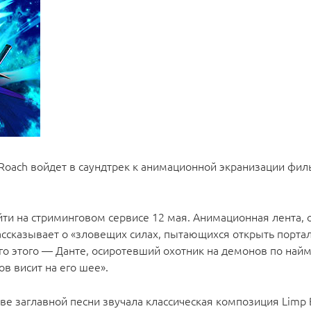
oach войдет в саундтрек к анимационной экранизации филь
йти на стриминговом сервисе 12 мая. Анимационная лента, 
рассказывает о «зловещих силах, пытающихся открыть порта
о этого — Данте, осиротевший охотник на демонов по найм
в висит на его шее».
тве заглавной песни звучала классическая композиция Limp B