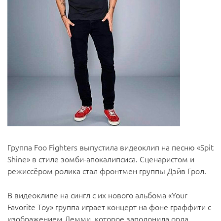
Группа Foo Fighters выпустила видеоклип на песню «Spit
Shine» в стиле зомби-апокалипсиса. Сценаристом и
режиссёром ролика стал фронтмен группы Дэйв Грол.
В видеоклипе на сингл с их нового альбома «Your
Favorite Toy» группа играет концерт на фоне граффити с
изображением Лемми, которое заполонила орда