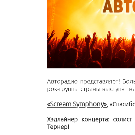
Авторадио представляет! Бол
рок-группы страны выступят н
«
Scream Symphony
»
,
«Спасибо
Хэдлайнер концерта: солист
Тернер!