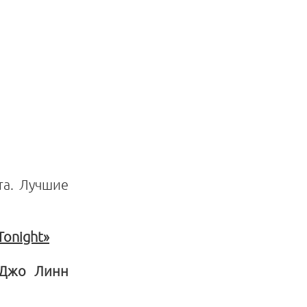
та. Лучшие
Tonight»
 Джо Линн