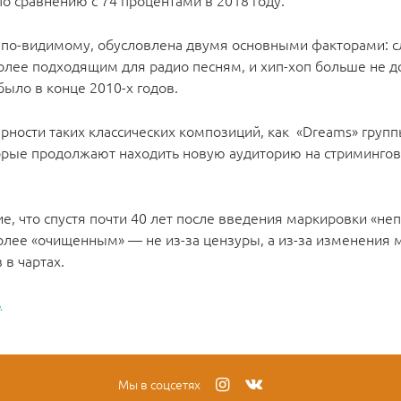
о сравнению с 74 процентами в 2018 году.
, по-видимому, обусловлена ​​двумя основными факторами: 
олее подходящим для радио песням, и хип-хоп больше не д
 было в конце 2010-х годов.
рности таких классических композиций, как «Dreams» груп
оторые продолжают находить новую аудиторию на стриминго
, что спустя почти 40 лет после введения маркировки «не
олее «очищенным» — не из-за цензуры, а из-за изменения
в чартах.
.
Мы в соцсетях