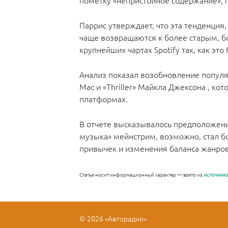
пометку «непристойное содержание», п
Паррис утверждает, что эта тенденция
чаще возвращаются к более старым, б
крупнейших чартах Spotify так, как это
Анализ показал возобновление популя
Mac и «Thriller» Майкла Джексона , к
платформах.
В отчете высказывалось предположение
музыка» мейнстрим, возможно, стал б
привычек и изменения баланса жанров 
Статья носит информационный характер — взято из
источника
© 2026 «Авторадио»