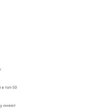
y
 ​​топ-50
ду имеют