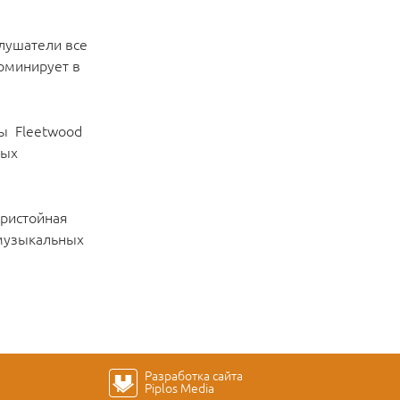
слушатели все
оминирует в
пы Fleetwood
вых
пристойная
 музыкальных
Разработка сайта
Piplos Media