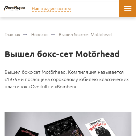
Наши радиочастоты
Главная
Новости
Вышел бокс-сет Motörhead
Вышел бокс-сет Motörhead
Вышел бокс-сет Motörhead. Компиляция называется
«1979» и посвящена сороковому юбилею классических
пластинок «Overkill» и «Bomber».