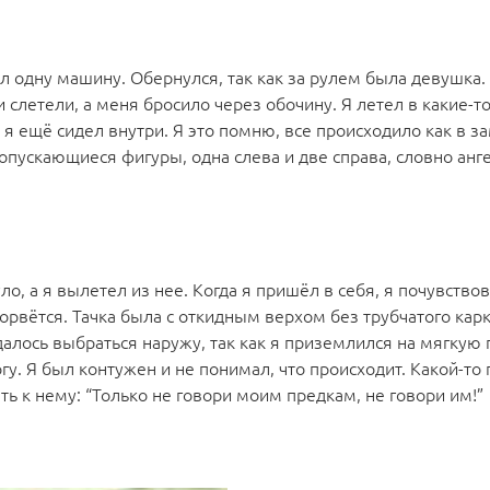
л одну машину. Обернулся, так как за рулем была девушка.
и слетели, а меня бросило через обочину. Я летел в какие-т
, я ещё сидел внутри. Я это помню, все происходило как в 
 опускающиеся фигуры, одна слева и две справа, словно анг
о, а я вылетел из нее. Когда я пришёл в себя, я почувствов
орвётся. Тачка была с откидным верхом без трубчатого карк
алось выбраться наружу, так как я приземлился на мягкую 
у. Я был контужен и не понимал, что происходит. Какой-то
ть к нему: “Только не говори моим предкам, не говори им!”