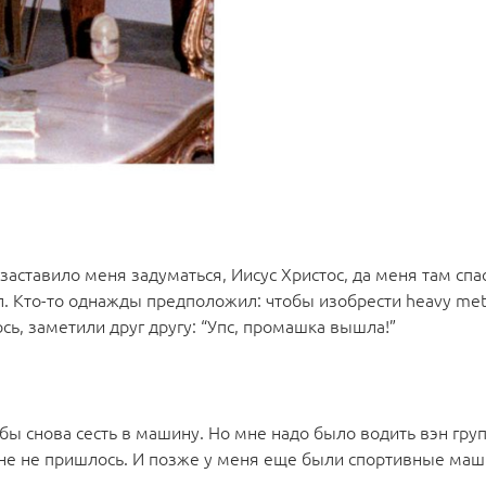
 заставило меня задуматься, Иисус Христос, да меня там спа
ал. Кто-то однажды предположил: чтобы изобрести heavy met
сь, заметили друг другу: “Упс, промашка вышла!”
бы снова сесть в машину. Но мне надо было водить вэн груп
мне не пришлось. И позже у меня еще были спортивные ма