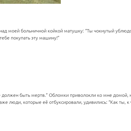
над моей больничной койкой матушку: “Ты чокнутый ублюдо
 тебе покупать эту машину!”
уже должен быть мертв.” Обломки приволокли ко мне домой, 
аже люди, которые её отбуксировали, удивились: “Как ты, к 