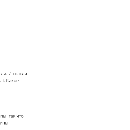
сли. И спасли
al. Какое
пы, так что
шины.