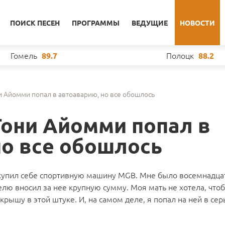
ПОИСК ПЕСЕН
ПРОГРАММЫ
ВЕДУЩИЕ
НОВОСТИ
Гомель
Полоцк
89.7
88.2
и Айомми попал в автоаварию, но все обошлось
Тони Айомми попал в
но все обошлось
купил себе спортивную машину MGB. Мне было восемнадца
елю вносил за нее крупную сумму. Моя мать не хотела, что
 крышу в этой штуке. И, на самом деле, я попал на ней в се