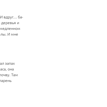
 И вдруг… ба-
о деревья и
замедленном
елы. И мне
ал запах
аса, она
почву. Там
 парень