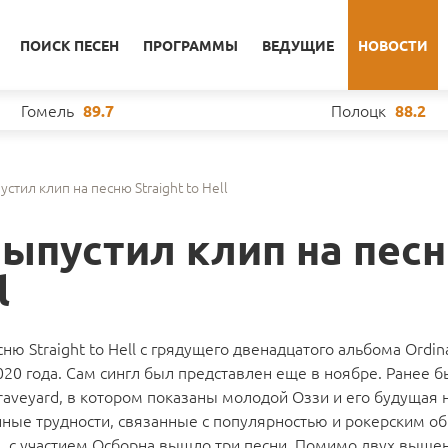
ПОИСК ПЕСЕН
ПРОГРАММЫ
ВЕДУЩИЕ
НОВОСТИ
Гомель
Полоцк
89.7
88.2
стил клип на песню Straight to Hell
выпустил клип на пес
l
ю Straight to Hell с грядущего двенадцатого альбома Ordin
20 года. Сам сингл был представлен еще в ноябре. Ранее 
raveyard, в котором показаны молодой Оззи и его будущая 
ые трудности, связанные с популярностью и рокерским о
да, с участием Осборна вышло три песни. Помимо двух выш