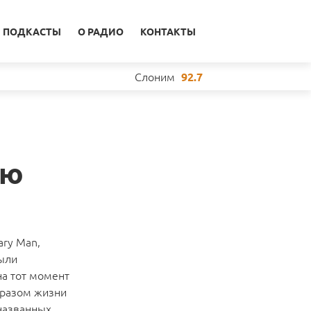
ПОДКАСТЫ
О РАДИО
КОНТАКТЫ
Слоним
92.7
ню
ary Man,
были
на тот момент
бразом жизни
еназванных