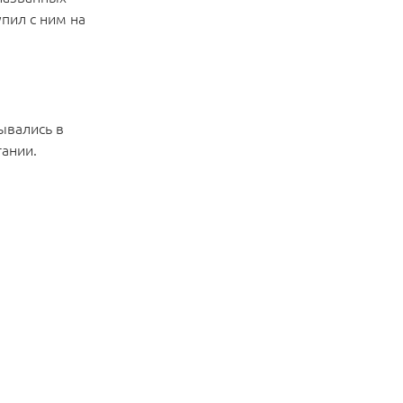
упил с ним на
ывались в
тании.