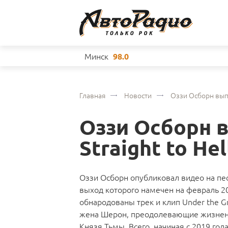
Минск
98.0
Главная
Новости
Оззи Осборн выпу
Оззи Осборн 
Straight to Hel
Оззи Осборн опубликовал видео на песн
выход которого намечен на февраль 20
обнародованы трек и клип Under the G
жена Шерон, преодолевающие жизненн
Князя Тьмы. Всего, начиная с 2019 го