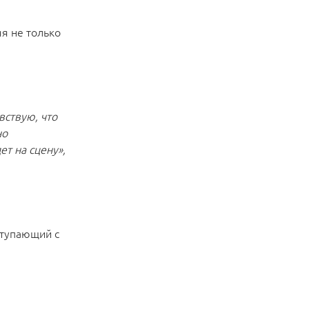
я не только
вствую, что
но
ет на сцену»,
ыступающий с